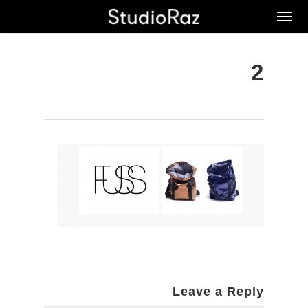
Ski
Men
t
mai
conten
2
Leave a Reply