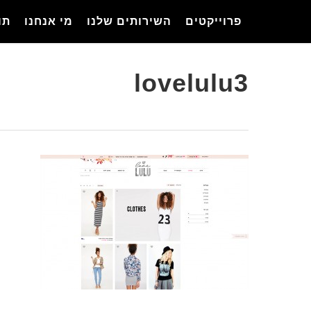
Ski
פרוייקטים
השירותים שלנו
מי אנחנו
תו
t
mai
conten
lovelulu3