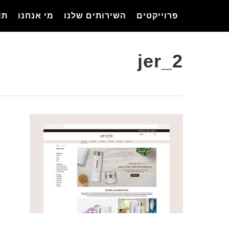
Ski
פרוייקטים
השירותים שלנו
מי אנחנו
תו
t
mai
conten
jer_2