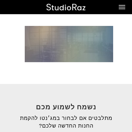
Ski
Men
t
mai
conten
נשמח לשמוע מכם
מתלבטים אם לבחור במג׳נטו להקמת
החנות החדשה שלכם?