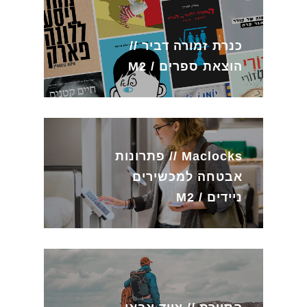
כנרת זמורה דביר //
הוצאת ספרים / M2
Maclocks // פתרונות
אבטחה למכשירים
ניידים / M2