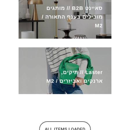
סאיינט B2B // מותגים
מובילים בענף התאורה /
M2
Laster // תיקים,
ארנקים ואביזרים / M2
ALL ITEMS LOADED