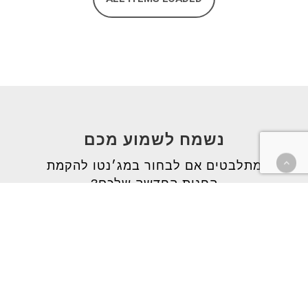
נשמח לשמוע מכם
מתלבטים אם לבחור במג׳נטו להקמת
החנות החדשה שלכם?
יש לכם כבר חנות מג׳נטו ואתם לא
מרוצים מהספק הנוכחי שלכם?
זקוקים לעצה טובה שתיקח את החנות
שלכם לשלב הבא?
צרו אתנו קשר במייל או בטלפון ונשמח
לקיים איתכם פגישת היכרות ללא