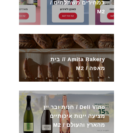
במחירים משתלמים /
M2
Amita Bakery // בית
מאפה / M2
Deli Vino / חנות ובר יין
מציעה יינות איכותיים
מהארץ והעולם / M2