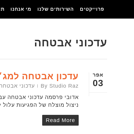
Ski
פרוייקטים
השירותים שלנו
מי אנחנו
תו
t
mai
conten
עדכוני אבטחה
עדכון אבטחה למג׳נטו 2-12
אפר
03
Studio Raz
By
עדכוני אבטחה
ניצול מוצלח של הפגיעות עלול
Read More