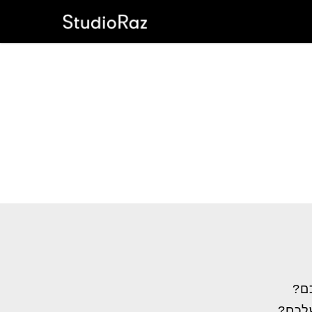
ם?
שלכם?